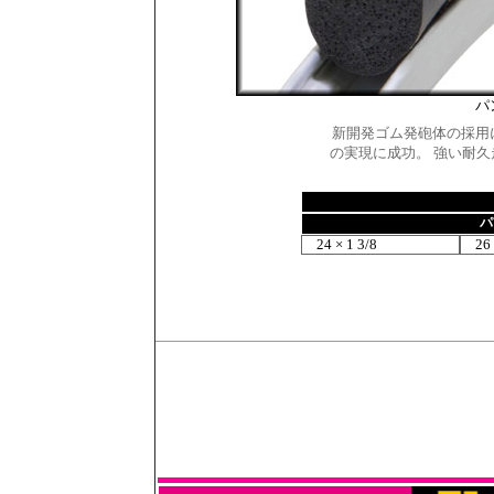
パ
新開発ゴム発砲体の採用
の実現に成功。 強い耐
パ
24 × 1 3/8
26 ×