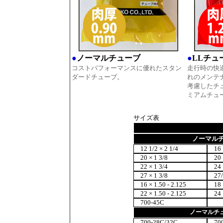
●
ノーマルチューブ
●
LLチュ
コストパフォーマンスに優れたスタン
走行時の快
ダードチューブ。
れのメンテ
考慮したチュ
ミアムチュ
サイズ表
ノーマル
12 1/2 × 2 1/4
16 ×
20 × 1 3/8
20 ×
22 × 1 3/4
24 ×
27 × 1 3/8
27/2
16 × 1.50 - 2.125
18 × 
22 × 1.50 - 2.125
24 × 
700-45C
ノーマルチ
700-28C/32C
700