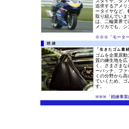
スタイヤ、タフ
追求するアメリ
ータイヤなど、
取り組んでいま
は、二輪業界で
メリカでも、シ
※※※「モーター
精練
「生きたゴム素
ゴムを企業原動
質の練生地を広
く、さまざまな
ーバッチ、ファ
くの分野から高
ていくため、ゴ
す。
※※※「精練事業