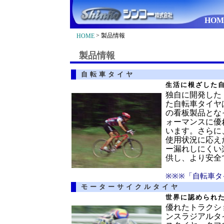
HOM
> 製品情報
HOME
製品情報
自転車タイヤ
生活に根ざした
独自に開発した
た自転車タイヤ
の看板製品とな
ォーマンスに優
います。さらに
使用状況に応え
ー漏れしにくい
供し、より安全
※※※「自転車タ
モーターサイクルタイヤ
世界に認められ
優れたトラクシ
ンスラジアルタ